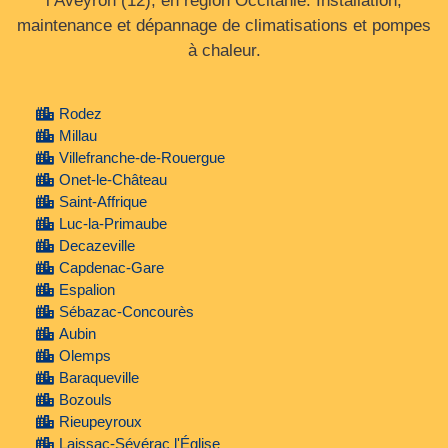
l’Aveyron (12), en région Occitanie. Installation,
maintenance et dépannage de climatisations et pompes
à chaleur.
Rodez
Millau
Villefranche-de-Rouergue
Onet-le-Château
Saint-Affrique
Luc-la-Primaube
Decazeville
Capdenac-Gare
Espalion
Sébazac-Concourès
Aubin
Olemps
Baraqueville
Bozouls
Rieupeyroux
Laissac-Sévérac l'Église